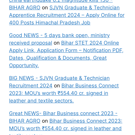
china earthquake 6.2 magnitude kills 130 -
BIHAR AGRO
on
SJVN Graduate & Technician
Apprentice Recruitment 2024 – Apply Online for
400 Posts Himachal Pradesh Job
Good NEWS - 5 days bank open, ministry
received proposal
on
Bihar STET 2024 Online
Apply Link, Application Form – Notification PDF,
Dates, Qualification & Documents, Great
Opportunity.
BIG NEWS - SJVN Graduate & Technician
Recruitment 2024
on
Bihar Business Connect
2023: MOU’s worth ₹554.40 cr. signed in
leather and textile sectors.
Great NEWS- Bihar Business connect 2023 -
BIHAR AGRO
on
Bihar Business Connect 2023:
MOU’s worth ₹554.40 cr. signed in leather and