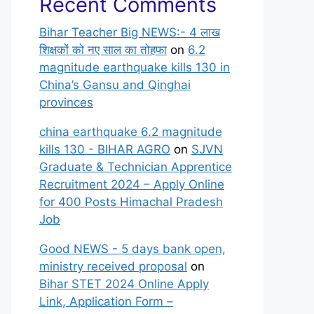
Recent Comments
Bihar Teacher Big NEWS:- 4 लाख
शिक्षकों को नए साल का तोहफा
on
6.2
magnitude earthquake kills 130 in
China’s Gansu and Qinghai
provinces
china earthquake 6.2 magnitude
kills 130 - BIHAR AGRO
on
SJVN
Graduate & Technician Apprentice
Recruitment 2024 – Apply Online
for 400 Posts Himachal Pradesh
Job
Good NEWS - 5 days bank open,
ministry received proposal
on
Bihar STET 2024 Online Apply
Link, Application Form –