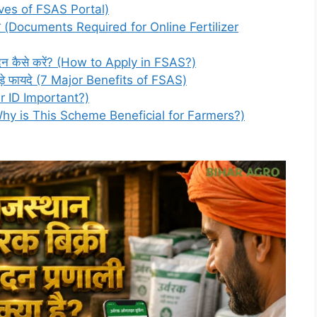
ctives of FSAS Portal)
वेज (Documents Required for Online Fertilizer
आवेदन कैसे करें? (How to Apply in FSAS?)
 बड़े फायदे (7 Major Benefits of FSAS)
er ID Important?)
है? (Why is This Scheme Beneficial for Farmers?)