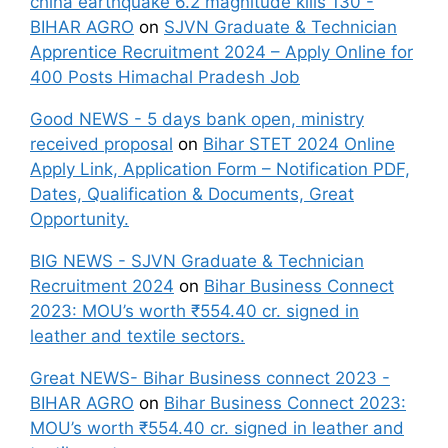
china earthquake 6.2 magnitude kills 130 -
BIHAR AGRO
on
SJVN Graduate & Technician
Apprentice Recruitment 2024 – Apply Online for
400 Posts Himachal Pradesh Job
Good NEWS - 5 days bank open, ministry
received proposal
on
Bihar STET 2024 Online
Apply Link, Application Form – Notification PDF,
Dates, Qualification & Documents, Great
Opportunity.
BIG NEWS - SJVN Graduate & Technician
Recruitment 2024
on
Bihar Business Connect
2023: MOU’s worth ₹554.40 cr. signed in
leather and textile sectors.
Great NEWS- Bihar Business connect 2023 -
BIHAR AGRO
on
Bihar Business Connect 2023:
MOU’s worth ₹554.40 cr. signed in leather and