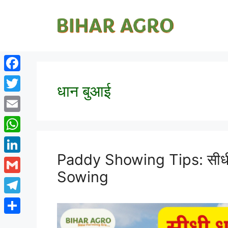
Facebook
धान बुआई
Twitter
Email
WhatsApp
Paddy Showing Tips: सीधी
LinkedIn
Sowing
Gmail
Telegram
Share