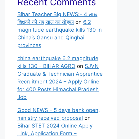
Recent Comments
Bihar Teacher Big NEWS:- 4 लाख
शिक्षकों को नए साल का तोहफा
on
6.2
magnitude earthquake kills 130 in
China’s Gansu and Qinghai
provinces
china earthquake 6.2 magnitude
kills 130 - BIHAR AGRO
on
SJVN
Graduate & Technician Apprentice
Recruitment 2024 – Apply Online
for 400 Posts Himachal Pradesh
Job
Good NEWS - 5 days bank open,
ministry received proposal
on
Bihar STET 2024 Online Apply
Link, Application Form –