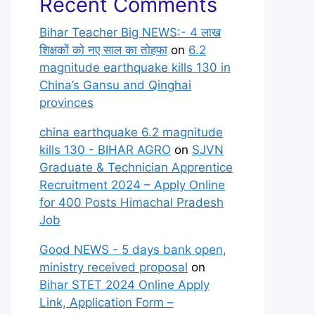
Recent Comments
Bihar Teacher Big NEWS:- 4 लाख
शिक्षकों को नए साल का तोहफा
on
6.2
magnitude earthquake kills 130 in
China’s Gansu and Qinghai
provinces
china earthquake 6.2 magnitude
kills 130 - BIHAR AGRO
on
SJVN
Graduate & Technician Apprentice
Recruitment 2024 – Apply Online
for 400 Posts Himachal Pradesh
Job
Good NEWS - 5 days bank open,
ministry received proposal
on
Bihar STET 2024 Online Apply
Link, Application Form –