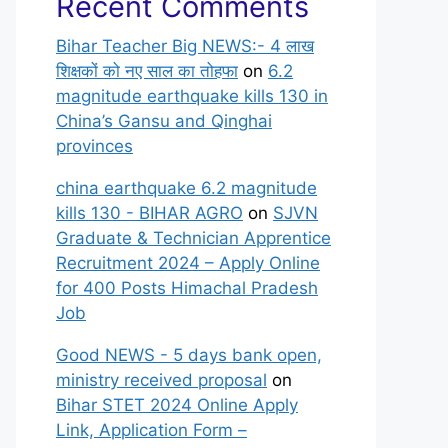
Recent Comments
Bihar Teacher Big NEWS:- 4 लाख
शिक्षकों को नए साल का तोहफा
on
6.2
magnitude earthquake kills 130 in
China’s Gansu and Qinghai
provinces
china earthquake 6.2 magnitude
kills 130 - BIHAR AGRO
on
SJVN
Graduate & Technician Apprentice
Recruitment 2024 – Apply Online
for 400 Posts Himachal Pradesh
Job
Good NEWS - 5 days bank open,
ministry received proposal
on
Bihar STET 2024 Online Apply
Link, Application Form –