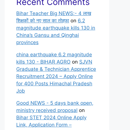
Recent Comments
Bihar Teacher Big NEWS:- 4 लाख
शिक्षकों को नए साल का तोहफा
on
6.2
magnitude earthquake kills 130 in
China’s Gansu and Qinghai
provinces
china earthquake 6.2 magnitude
kills 130 - BIHAR AGRO
on
SJVN
Graduate & Technician Apprentice
Recruitment 2024 – Apply Online
for 400 Posts Himachal Pradesh
Job
Good NEWS - 5 days bank open,
ministry received proposal
on
Bihar STET 2024 Online Apply
Link, Application Form –