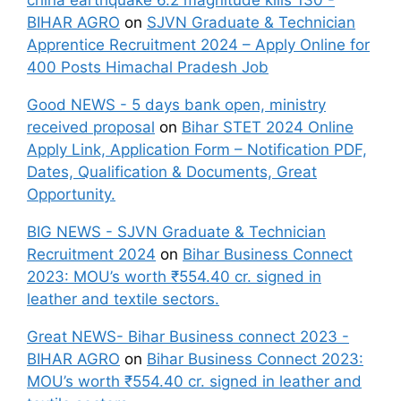
china earthquake 6.2 magnitude kills 130 -
BIHAR AGRO
on
SJVN Graduate & Technician
Apprentice Recruitment 2024 – Apply Online for
400 Posts Himachal Pradesh Job
Good NEWS - 5 days bank open, ministry
received proposal
on
Bihar STET 2024 Online
Apply Link, Application Form – Notification PDF,
Dates, Qualification & Documents, Great
Opportunity.
BIG NEWS - SJVN Graduate & Technician
Recruitment 2024
on
Bihar Business Connect
2023: MOU’s worth ₹554.40 cr. signed in
leather and textile sectors.
Great NEWS- Bihar Business connect 2023 -
BIHAR AGRO
on
Bihar Business Connect 2023:
MOU’s worth ₹554.40 cr. signed in leather and