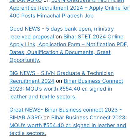
BIHAR AGRO
on
SJVN Graduate & Technician
Apprentice Recruitment 2024 – Apply Online for
400 Posts Himachal Pradesh Job
Good NEWS - 5 days bank open, ministry
received proposal
on
Bihar STET 2024 Online
Apply Link, Application Form – Notification PDF,
Dates, Qualification & Documents, Great
Opportunity.
BIG NEWS - SJVN Graduate & Technician
Recruitment 2024
on
Bihar Business Connect
2023: MOU’s worth ₹554.40 cr. signed in
leather and textile sectors.
Great NEWS- Bihar Business connect 2023 -
BIHAR AGRO
on
Bihar Business Connect 2023:
MOU’s worth ₹554.40 cr. signed in leather and
textile sectors.