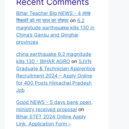
Recent Comments
Bihar Teacher Big NEWS:- 4 लाख
शिक्षकों को नए साल का तोहफा
on
6.2
magnitude earthquake kills 130 in
China’s Gansu and Qinghai
provinces
china earthquake 6.2 magnitude
kills 130 - BIHAR AGRO
on
SJVN
Graduate & Technician Apprentice
Recruitment 2024 – Apply Online
for 400 Posts Himachal Pradesh
Job
Good NEWS - 5 days bank open,
ministry received proposal
on
Bihar STET 2024 Online Apply
Link, Application Form –