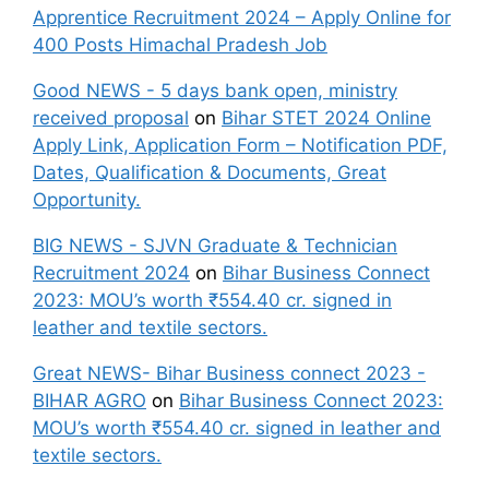
Apprentice Recruitment 2024 – Apply Online for
400 Posts Himachal Pradesh Job
Good NEWS - 5 days bank open, ministry
received proposal
on
Bihar STET 2024 Online
Apply Link, Application Form – Notification PDF,
Dates, Qualification & Documents, Great
Opportunity.
BIG NEWS - SJVN Graduate & Technician
Recruitment 2024
on
Bihar Business Connect
2023: MOU’s worth ₹554.40 cr. signed in
leather and textile sectors.
Great NEWS- Bihar Business connect 2023 -
BIHAR AGRO
on
Bihar Business Connect 2023:
MOU’s worth ₹554.40 cr. signed in leather and
textile sectors.