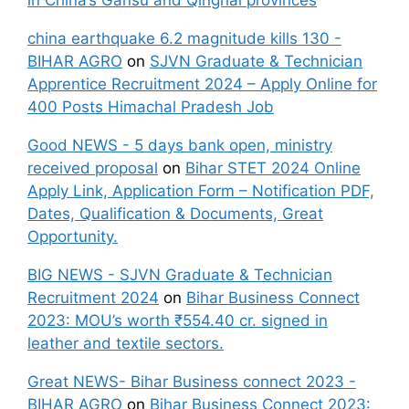
in China’s Gansu and Qinghai provinces
china earthquake 6.2 magnitude kills 130 -
BIHAR AGRO
on
SJVN Graduate & Technician
Apprentice Recruitment 2024 – Apply Online for
400 Posts Himachal Pradesh Job
Good NEWS - 5 days bank open, ministry
received proposal
on
Bihar STET 2024 Online
Apply Link, Application Form – Notification PDF,
Dates, Qualification & Documents, Great
Opportunity.
BIG NEWS - SJVN Graduate & Technician
Recruitment 2024
on
Bihar Business Connect
2023: MOU’s worth ₹554.40 cr. signed in
leather and textile sectors.
Great NEWS- Bihar Business connect 2023 -
BIHAR AGRO
on
Bihar Business Connect 2023: