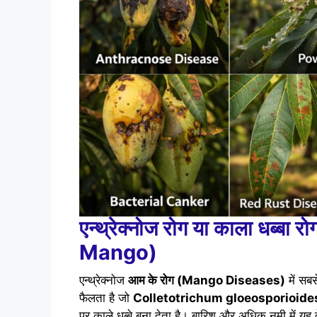
एन्थ्रेक्नोज रोग या काला धब्बा रो
Mango)
एन्थ्रेक्नोज
आम के रोग (Mango Diseases)
में सब
फैलता है जो
Colletotrichum gloeosporioide
पर काले धब्बे बना देता है। बारिश और अधिक नमी में यह 