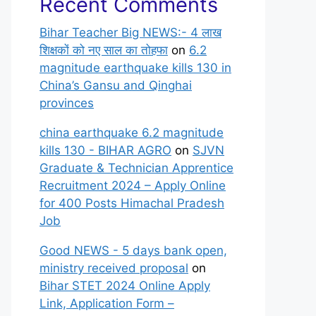
Recent Comments
Bihar Teacher Big NEWS:- 4 लाख
शिक्षकों को नए साल का तोहफा
on
6.2
magnitude earthquake kills 130 in
China’s Gansu and Qinghai
provinces
china earthquake 6.2 magnitude
kills 130 - BIHAR AGRO
on
SJVN
Graduate & Technician Apprentice
Recruitment 2024 – Apply Online
for 400 Posts Himachal Pradesh
Job
Good NEWS - 5 days bank open,
ministry received proposal
on
Bihar STET 2024 Online Apply
Link, Application Form –