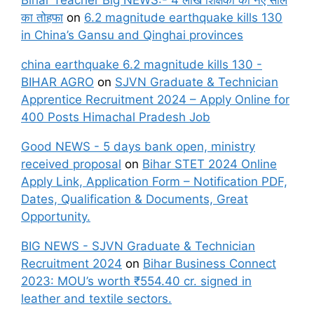
Bihar Teacher Big NEWS:- 4 लाख शिक्षकों को नए साल
का तोहफा
on
6.2 magnitude earthquake kills 130
in China’s Gansu and Qinghai provinces
china earthquake 6.2 magnitude kills 130 -
BIHAR AGRO
on
SJVN Graduate & Technician
Apprentice Recruitment 2024 – Apply Online for
400 Posts Himachal Pradesh Job
Good NEWS - 5 days bank open, ministry
received proposal
on
Bihar STET 2024 Online
Apply Link, Application Form – Notification PDF,
Dates, Qualification & Documents, Great
Opportunity.
BIG NEWS - SJVN Graduate & Technician
Recruitment 2024
on
Bihar Business Connect
2023: MOU’s worth ₹554.40 cr. signed in
leather and textile sectors.