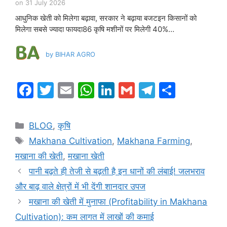
on
31 July 2026
आधुनिक खेती को मिलेगा बढ़ावा, सरकार ने बढ़ाया बजटइन किसानों को
मिलेगा सबसे ज्यादा फायदा86 कृषि मशीनों पर मिलेगी 40%…
by
BIHAR AGRO
F
T
E
W
Li
G
T
S
a
w
m
h
n
m
el
h
c
itt
ai
at
k
ai
e
ar
BLOG
,
कृषि
e
er
l
s
e
l
gr
e
Makhana Cultivation
,
Makhana Farming
,
b
A
dI
a
मखाना की खेती
,
मखाना खेती
o
p
n
m
पानी बढ़ते ही तेजी से बढ़ती है इन धानों की लंबाई! जलभराव
o
p
और बाढ़ वाले क्षेत्रों में भी देंगी शानदार उपज
k
मखाना की खेती में मुनाफा (Profitability in Makhana
Cultivation): कम लागत में लाखों की कमाई