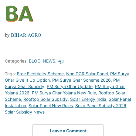
by
BIHAR AGRO
Categories:
BLOG
,
NEWS
,
न्यूज़
Tags:
Free Electricity Scheme
,
Non DCR Solar Panel
,
PM Surya
Ghar Give It Up Option
,
PM Surya Ghar Scheme 2026
,
PM
Surya Ghar Subsidy
,
PM Surya Ghar Update
,
PM Surya Ghar
Yojana 2026
,
PM Surya Ghar Yojana New Rule
,
Rooftop Solar
Scheme
,
Rooftop Solar Subsidy
,
Solar Energy India
,
Solar Panel
Installation
,
Solar Panel New Rules
,
Solar Panel Subsidy 2026
,
Solar Subsidy News
Leave a Comment